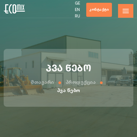
GE
ᲙᲝᲜᲢᲐᲥᲢᲘ
EN
RU
პვა წებო
Მთავარი
Პროდუქცია
Პვა Წებო