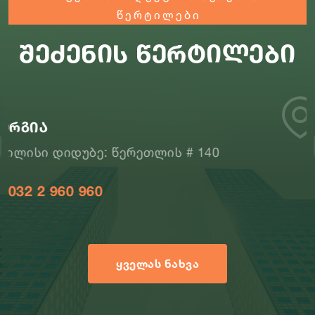
წერტილები
შეძენის წერტილები
დომინო
40
თბილისი, თვალჭრელიძის 2
032 2 56 00 16
ᲧᲕᲔᲚᲐᲡ ᲜᲐᲮᲕᲐ