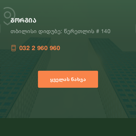
დომინო
ის # 140
თბილისი, თვალჭრელიძის
032 2 56 00 16
ᲧᲕᲔᲚᲐᲡ ᲜᲐᲮᲕᲐ