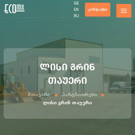
GE
ᲙᲝᲜᲢᲐᲥᲢᲘ
EN
RU
ლისი გრინ
თაუერი
Მთავარი
Პარტნიორები
Ლისი Გრინ Თაუერი