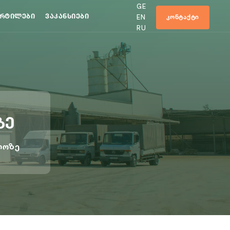
GE
ᲔᲠᲢᲘᲚᲔᲑᲘ
ᲕᲐᲙᲐᲜᲡᲘᲔᲑᲘ
ᲙᲝᲜᲢᲐᲥᲢᲘ
EN
RU
ზე
ლოზე