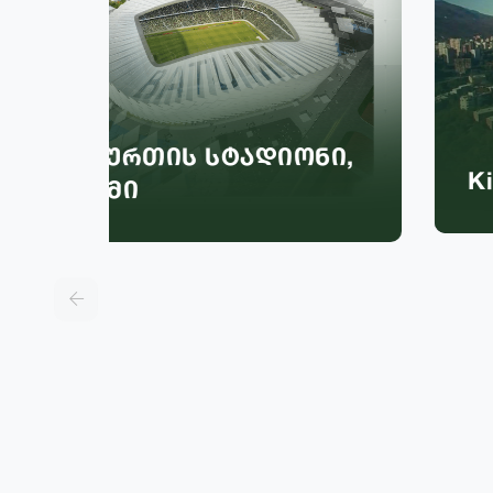
ი,
King david