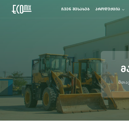
ᲩᲕᲔᲜ ᲨᲔᲡᲐᲮᲔᲑ
ᲞᲠᲝᲓᲣᲥᲪᲘᲐ
მ
Მთა