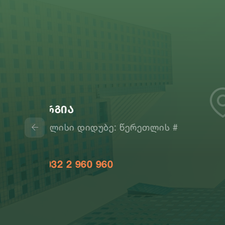
დომინო
ის #
თბილისი, თვალჭრელიძის 2
032 2 56 00 16