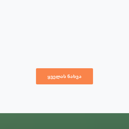
ᲧᲕᲔᲚᲐᲡ ᲜᲐᲮᲕᲐ