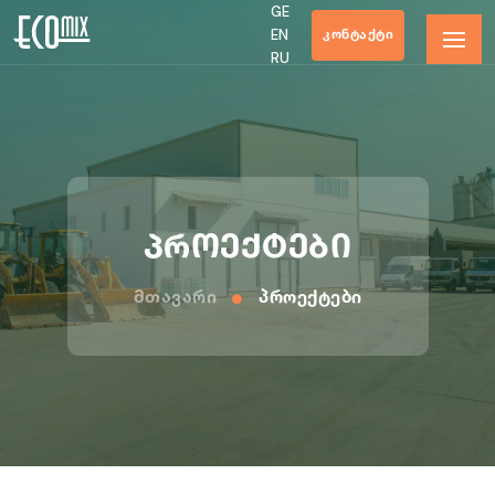
GE
ᲙᲝᲜᲢᲐᲥᲢᲘ
EN
RU
პროექტები
Მთავარი
Პროექტები