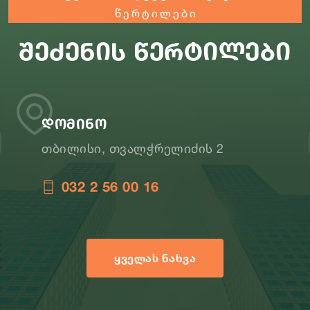
წერტილები
შეძენის წერტილები
დომინო
თბილისი, თვალჭრელიძის 2
032 2 56 00 16
ᲧᲕᲔᲚᲐᲡ ᲜᲐᲮᲕᲐ