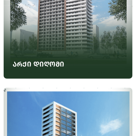
არქი დიღომი