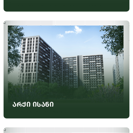
არქი ისანი