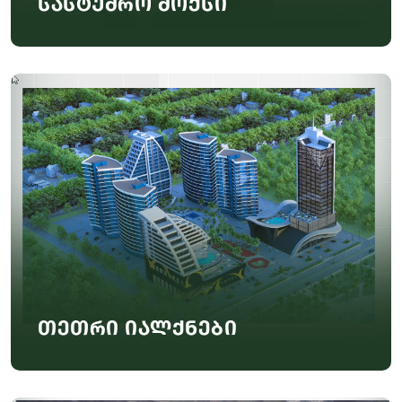
სასტუმრო მოქსი
თეთრი იალქნები